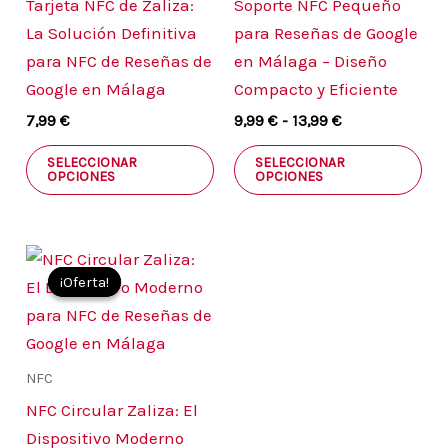
Tarjeta NFC de Zaliza:
Soporte NFC Pequeño
opciones
opc
La Solución Definitiva
para Reseñas de Google
se
se
para NFC de Reseñas de
en Málaga – Diseño
pueden
pu
Google en Málaga
Compacto y Eficiente
elegir
ele
7,99
€
9,99
€
-
13,99
€
en
en
la
la
SELECCIONAR
SELECCIONAR
OPCIONES
OPCIONES
página
pá
de
de
producto
pro
El
El
Este
precio
precio
¡Oferta!
¡Oferta!
producto
original
actual
era:
es:
tiene
14,99 €.
12,99 €.
múltiples
variantes.
NFC
Las
NFC Circular Zaliza: El
opciones
Dispositivo Moderno