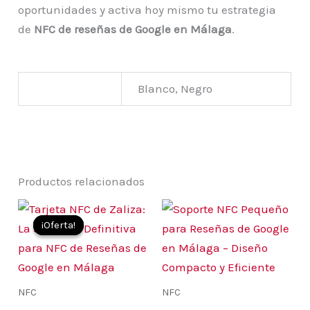
oportunidades y activa hoy mismo tu estrategia
de
NFC de reseñas de Google en Málaga
.
Color
Blanco, Negro
Productos relacionados
Rango
Este
Est
de
¡Oferta!
¡Oferta!
producto
pro
precios:
desde
tiene
tie
9,99 €
múltiples
múl
hasta
13,99 €
variantes.
var
NFC
NFC
Las
Las