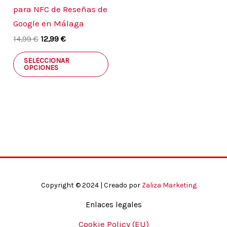
se
para NFC de Reseñas de
pueden
Google en Málaga
elegir
14,99
€
12,99
€
en
la
SELECCIONAR
OPCIONES
página
de
producto
Copyright © 2024 |
Creado por
Zaliza Marketing
Enlaces legales
Cookie Policy (EU)