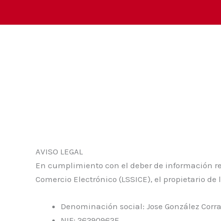
Ir
al
contenido
AVISO LEGAL
En cumplimiento con el deber de información reco
Comercio Electrónico (LSSICE), el propietario de l
Denominación social: Jose González Corra
NIF: 26290962F